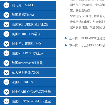
调节气压至额定值，测试启停
利马克LIMACO
三、安装后验证
德国易福门IFM
空载运行1–2分钟，检查有无
带载测试输出压力与流量是
德国SCHUBERT&SALZE
记录安装日期、气源参数及初
美国NORDSON诺信
上一篇：
FILTRAFINE
瑞士搏力谋BELIMO
下一篇：
力士乐REXROT
德国REXROTH力士乐
德国kieselmann凯塞曼
意大利阿托斯ATOS
法国GEORGIN
瑞士GARLO GAVAZZI佳乐
德国LENORD+BAUER兰宝