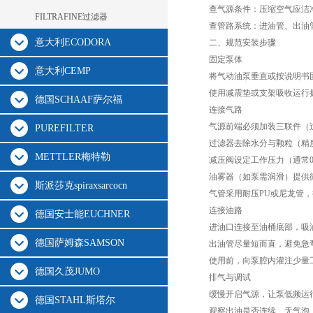
查气源条件：压缩空气应洁净、干燥，
FILTRAFINE过滤器
查管路系统：进油管、出油管
意大利ECODORA
二、规范安装步骤
固定泵体
意大利CEMP
将气动油泵垂直或按说明书固
使用减震垫或支架吸收运行振
德国SCHAAF萨尔福
连接气路
气源前端必须加装三联件（过
PUREFILTER
过滤器去除水分与颗粒（精度≤
METTLER梅特勒
减压阀设定工作压力（通常0.5–
油雾器（如泵需润滑）提供微
斯派莎克spiraxsarcocn
气管采用耐压PU或尼龙管，
连接油路
德国安士能EUCHNER
进油口连接至油桶底部，吸油管
德国萨姆森SAMSON
出油管尽量短而直，避免急弯
使用前，向泵腔内灌注少量工
德国久茂JUMO
排气与调试
缓慢开启气源，让泵低频运行
德国STAHL斯塔尔
观察出油是否连续、无气泡，