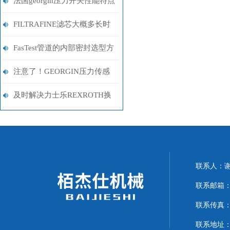
法国georgin压力开关性能特点
简单介绍
FILTRAFINE滤芯大概多长时
间更换一次
FasTest管道的内部密封选型方
法
注意了！GEORGIN压力传感
器的这四个误差无法避免
及时解决力士乐REXROTH换
向阀故障是恢复系统稳定的关
键
联系人：
联系邮箱：15
联系传真：07
联系地址：