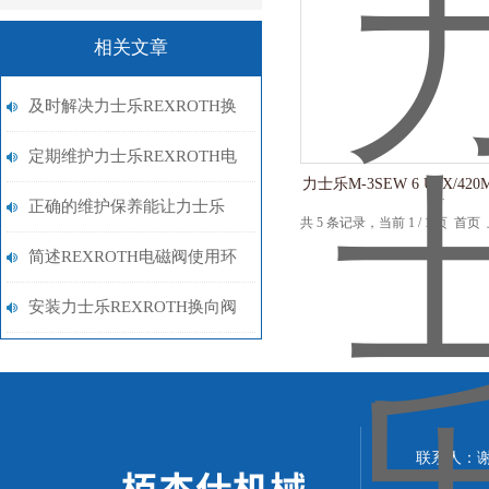
相关文章
及时解决力士乐REXROTH换
向阀故障是恢复系统稳定的关
定期维护力士乐REXROTH电
力士乐M-3SEW 6 U3X/420
键
货
磁阀可降低故障的发生率
正确的维护保养能让力士乐
共 5 条记录，当前 1 / 1 页 
REXROTH换向阀更加稳定
简述REXROTH电磁阀使用环
境应达到的要求
安装力士乐REXROTH换向阀
后的调试工作介绍
联系人：