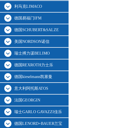
利马克LIMACO
德国易福门IFM
德国SCHUBERT&SALZE
美国NORDSON诺信
瑞士搏力谋BELIMO
德国REXROTH力士乐
德国kieselmann凯塞曼
意大利阿托斯ATOS
法国GEORGIN
瑞士GARLO GAVAZZI佳乐
德国LENORD+BAUER兰宝