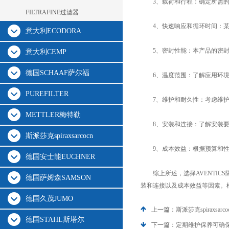
3、载荷和行程：确定所需的负
FILTRAFINE过滤器
4、快速响应和循环时间：某些
意大利ECODORA
5、密封性能：本产品的密封性
意大利CEMP
德国SCHAAF萨尔福
6、温度范围：了解应用环境中
PUREFILTER
7、维护和耐久性：考虑维护需
METTLER梅特勒
8、安装和连接：了解安装要
斯派莎克spiraxsarcocn
9、成本效益：根据预算和性
德国安士能EUCHNER
综上所述，选择AVENTIC
德国萨姆森SAMSON
装和连接以及成本效益等因素。
德国久茂JUMO
上一篇：
斯派莎克spiraxs
德国STAHL斯塔尔
下一篇：
定期维护保养可确保斯派