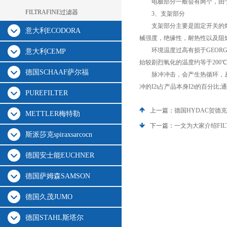
电极部分一般会有两个，由于
FILTRAFINE过滤器
3、支架部分
支架部分主要是固定开关的熔
意大利ECODORA
械强度，绝缘性，耐热性以及阻
环境温度过高有损于GEORGIN
意大利CEMP
始较剧烈氧化的温度约等于200℃
德国SCHAAF萨尔福
脉冲冲击，会产生热循环，从
冲的I2t占产品本身I2t的百分
PUREFILTER
上一篇：
德国HYDAC贺德
METTLER梅特勒
下一篇：
一文为大家介绍FIL
斯派莎克spiraxsarcocn
德国安士能EUCHNER
德国萨姆森SAMSON
德国久茂JUMO
德国STAHL斯塔尔