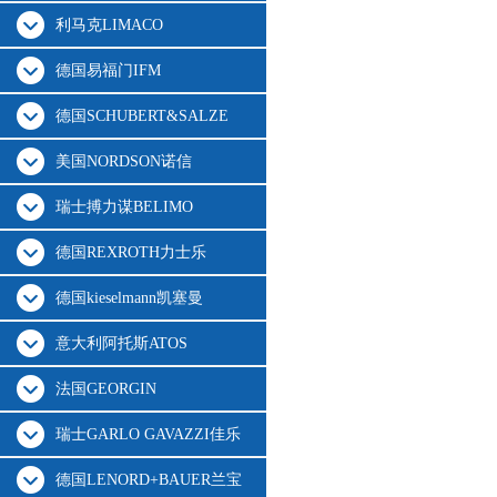
利马克LIMACO
德国易福门IFM
德国SCHUBERT&SALZE
美国NORDSON诺信
瑞士搏力谋BELIMO
德国REXROTH力士乐
德国kieselmann凯塞曼
意大利阿托斯ATOS
法国GEORGIN
瑞士GARLO GAVAZZI佳乐
德国LENORD+BAUER兰宝