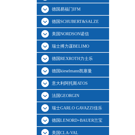
德国易福门IFM
德国SCHUBERT&SALZE
美国NORDSON诺信
瑞士搏力谋BELIMO
德国REXROTH力士乐
德国kieselmann凯塞曼
意大利阿托斯ATOS
法国GEORGIN
瑞士GARLO GAVAZZI佳乐
德国LENORD+BAUER兰宝
美国CLA-VAL