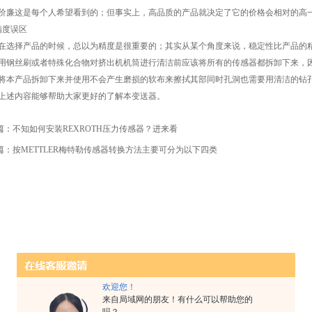
这是每个人希望看到的；但事实上，高品质的产品就决定了它的价格会相对的高
度误区
择产品的时候，总以为精度是很重要的；其实从某个角度来说，稳定性比产品的精
丝刷或者特殊化合物对挤出机机筒进行清洁前应该将所有的传感器都拆卸下来，因
将本产品拆卸下来并使用不会产生磨损的软布来擦拭其部同时孔洞也需要用清洁的钻
述内容能够帮助大家更好的了解本变送器。
篇：
不知如何安装REXROTH压力传感器？进来看
篇：
按METTLER梅特勒传感器转换方法主要可分为以下四类
欢迎您！
来自局域网的朋友！有什么可以帮助您的
吗？