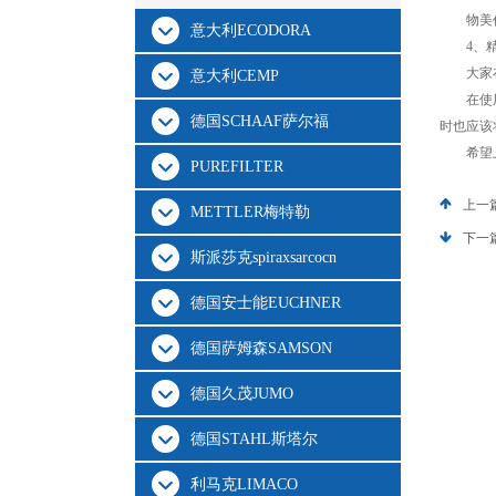
物美价廉
意大利ECODORA
4、精
大家在选
意大利CEMP
在使用钢
德国SCHAAF萨尔福
时也应该
希望上
PUREFILTER
上一
METTLER梅特勒
下一
斯派莎克spiraxsarcocn
德国安士能EUCHNER
德国萨姆森SAMSON
德国久茂JUMO
德国STAHL斯塔尔
利马克LIMACO