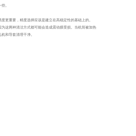
一些。
度更重要，精度选择应该是建立在高稳定性的基础上的。
为这两种清洁方式都可能会造成震动膜受损。当机筒被加热
孔机和导套清理干净。