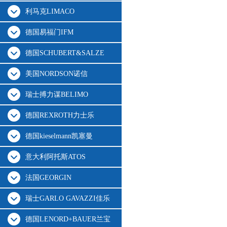
利马克LIMACO
德国易福门IFM
德国SCHUBERT&SALZE
美国NORDSON诺信
瑞士搏力谋BELIMO
德国REXROTH力士乐
德国kieselmann凯塞曼
意大利阿托斯ATOS
法国GEORGIN
瑞士GARLO GAVAZZI佳乐
德国LENORD+BAUER兰宝