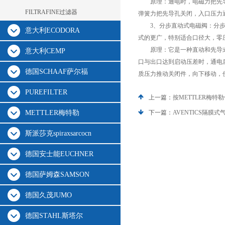
原理：通电时，电磁力把先导孔
FILTRAFINE过滤器
弹簧力把先导孔关闭，入口压力
3、分步直动式电磁阀：分步直动
意大利ECODORA
式的更广，特别适合口径大，零
原理：它是一种直动和先导式
意大利CEMP
口与出口达到启动压差时，通电
德国SCHAAF萨尔福
质压力推动关闭件，向下移动，
PUREFILTER
上一篇：
按METTLER梅
METTLER梅特勒
下一篇：
AVENTICS隔
斯派莎克spiraxsarcocn
德国安士能EUCHNER
德国萨姆森SAMSON
德国久茂JUMO
德国STAHL斯塔尔