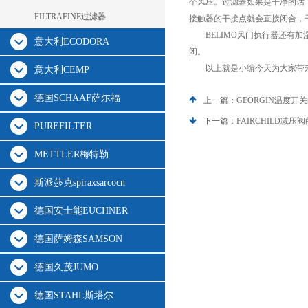
个风压。过滤器如果是干净的话
FILTRAFINE过滤器
接触器的干接点就会直接闭合，
BELIMO风门执行器还有加
意大利ECODORA
闭。
以上就是小编今天为大家带来
意大利CEMP
德国SCHAAF萨尔福
上一篇：
GEORGIN温度
下一篇：
FAIRCHILD减
PUREFILTER
METTLER梅特勒
斯派莎克spiraxsarcocn
德国安士能EUCHNER
德国萨姆森SAMSON
德国久茂JUMO
德国STAHL斯塔尔