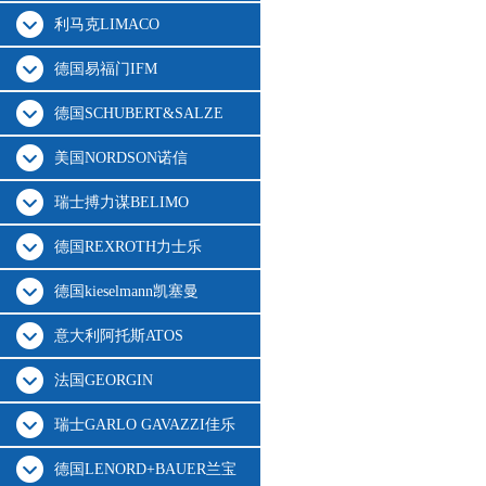
利马克LIMACO
德国易福门IFM
德国SCHUBERT&SALZE
美国NORDSON诺信
瑞士搏力谋BELIMO
德国REXROTH力士乐
德国kieselmann凯塞曼
意大利阿托斯ATOS
法国GEORGIN
瑞士GARLO GAVAZZI佳乐
德国LENORD+BAUER兰宝