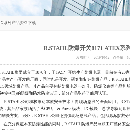
ATEX系列产品资料下载
R.STAHL防爆开关8171 ATE
发布时间：2019/10/12 点击量：
1
R.STAHL
集团成立于
1876
年，于
1921
年开始生产防爆电器，目前在有
20
家
产品生产与开发的厂商，同时也是开发、研究和制造防爆产品，
R.STAHL
EC
领域防爆产品。其产品主要包括防爆电器与灯具、防爆仪表类产品和
包括中国
)
的防爆和防水防尘认证，部分产品取得了船用认证。
R.STAHL
公司积极推动本质安全技术面向现场总线的全面应用。
R.S
统，其产品家族涵括了从
CPU。 & Power
模块、
I/O
模块、总线导轨到即
的解决方案。另外，
R.STAHL
公司还提供现场总线产品，包括现场总线安
在充分保证本安防爆性能的同时，
R.STAHL
防爆产品兼顾工厂整体安全