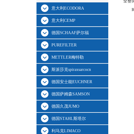
全整
意大利ECODORA
意大利CEMP
德国SCHAAF萨尔福
PUREFILTER
METTLER梅特勒
斯派莎克spiraxsarcocn
德国安士能EUCHNER
德国萨姆森SAMSON
德国久茂JUMO
德国STAHL斯塔尔
利马克LIMACO