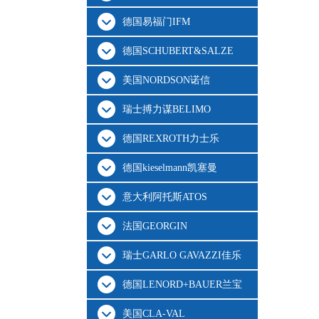
德国易福门IFM
德国SCHUBERT&SALZE
美国NORDSON诺信
瑞士搏力谋BELIMO
德国REXROTH力士乐
德国kieselmann凯塞曼
意大利阿托斯ATOS
法国GEORGIN
瑞士GARLO GAVAZZI佳乐
德国LENORD+BAUER兰宝
美国CLA-VAL