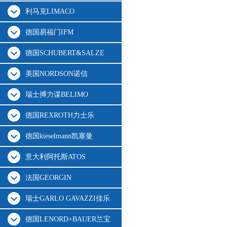
利马克LIMACO
德国易福门IFM
德国SCHUBERT&SALZE
美国NORDSON诺信
瑞士搏力谋BELIMO
德国REXROTH力士乐
德国kieselmann凯塞曼
意大利阿托斯ATOS
法国GEORGIN
瑞士GARLO GAVAZZI佳乐
德国LENORD+BAUER兰宝