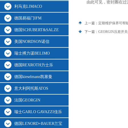
由此可见，密封圈在过
利马克LIMACO
德国易福门IFM
上一篇：
定期维护保养可帮助
德国SCHUBERT&SALZE
下一篇：
GEORGIN压差
美国NORDSON诺信
瑞士搏力谋BELIMO
德国REXROTH力士乐
德国kieselmann凯塞曼
意大利阿托斯ATOS
法国GEORGIN
瑞士GARLO GAVAZZI佳乐
德国LENORD+BAUER兰宝