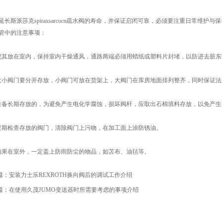
斯派莎克spiraxsarcocn疏水阀的寿命，并保证启闭可靠，必须要注重日常维
管中的注意事项：
放在室内，保持室内干燥通风，通路两端必须用蜡纸或塑料片封堵，以防进去脏东
阀门要分开存放，小阀门可放在货架上，大阀门在库房地面排列整齐，同时保证法
长期存放的，为避免产生电化学腐蚀，损坏阀杆，应取出石棉填料存放，以免产生
检查存放的阀门，清除阀门上污物，在加工面上涂防锈油。
在室外，一定盖上防雨防尘的物品，如苫布、油毡等。
篇：
安装力士乐REXROTH换向阀后的调试工作介绍
篇：
在使用久茂JUMO变送器时所需要考虑的事项介绍