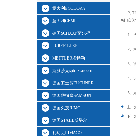
意大利ECODORA
为了延长
阀门在保
意大利CEMP
德国SCHAAF萨尔福
1、把其
PUREFILTER
2、大小
METTLER梅特勒
3、准备
斯派莎克spiraxsarcocn
4、定期
德国安士能EUCHNER
5、如果
德国萨姆森SAMSON
上一
德国久茂JUMO
下一
德国STAHL斯塔尔
利马克LIMACO