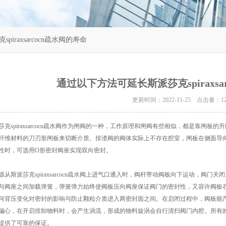
iraxsarcocn疏水阀的寿命
通过以下方法可延长斯派莎克spiraxsa
更新时间：2022-11-25 点击量：
1
克spiraxsarcocn疏水阀
作为闸阀的一种，工作原理和闸阀有些相似，都是靠闸板的升
纤维材料的刀刃形闸板来切断介质。排渣阀的阀体实际上不存在腔室，闸板在侧面导
性时，可选用O形密封阀座实现双向密封。
斯派莎克spiraxsarcocn疏水阀上进气口通入时，阀杆带动阀板向下运动，阀
与阀座之间加载弹簧，弹簧弹力始终使阀板压向阀座保证阀门的密封性，又容许阀板
何背压变化对密封的影响与防止颗粒介质进入两密封面之间。在启闭过程中，阀板能
偏心，在开启排卸物料时，会产生涡流，形成的物料旋涡会自行清扫阀门内腔。所有
提供了可靠的保证。