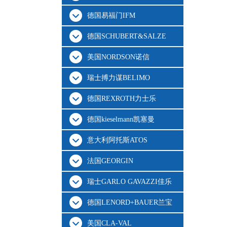
德国易福门IFM
德国SCHUBERT&SALZE
美国NORDSON诺信
瑞士搏力谋BELIMO
德国REXROTH力士乐
德国kieselmann凯塞曼
意大利阿托斯ATOS
法国GEORGIN
瑞士GARLO GAVAZZI佳乐
德国LENORD+BAUER兰宝
美国CLA-VAL