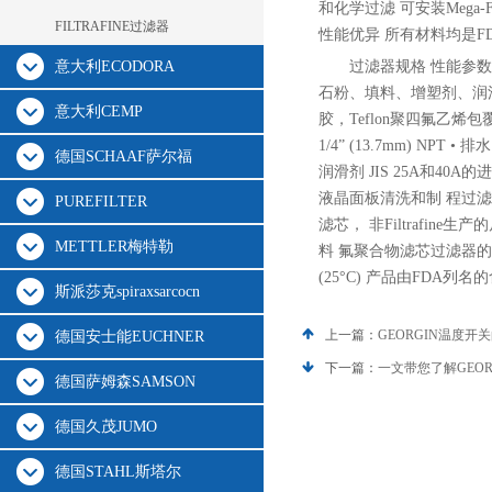
和化学过滤 可安装Mega-
FILTRAFINE过滤器
性能优异 所有材料均是
意大利ECODORA
过滤器规格 性能参数 
石粉、填料、增塑剂、润滑剂 可选
意大利CEMP
胶，Teflon聚四氟乙烯包覆氟
1/4” (13.7mm) NP
德国SCHAAF萨尔福
润滑剂 JIS 25A和4
液晶面板清洗和制 程过滤应
PUREFILTER
滤芯， 非Filtrafi
METTLER梅特勒
料 氟聚合物滤芯过滤器的经济替
(25°C) 产品由FDA
斯派莎克spiraxsarcocn
上一篇：
GEORGIN温度
德国安士能EUCHNER
下一篇：
一文带您了解GEO
德国萨姆森SAMSON
德国久茂JUMO
德国STAHL斯塔尔