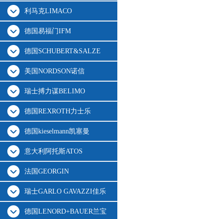
利马克LIMACO
德国易福门IFM
德国SCHUBERT&SALZE
美国NORDSON诺信
瑞士搏力谋BELIMO
德国REXROTH力士乐
德国kieselmann凯塞曼
意大利阿托斯ATOS
法国GEORGIN
瑞士GARLO GAVAZZI佳乐
德国LENORD+BAUER兰宝