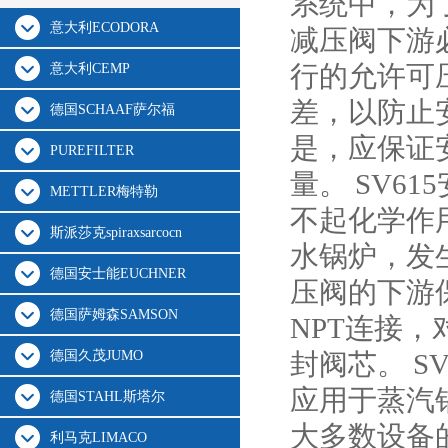
系统中，为
意大利ECODORA
减压阀下游
行的允许可
意大利CEMP
差，以防止
德国SCHAAF萨尔福
是，应保证
PUREFILTER
量。 SV6
METTLER梅特勒
不起化学作
斯派莎克spiraxsarcocn
水锅炉，发
德国安士能EUCHNER
压阀的下游保
德国萨姆森SAMSON
NPT连接，
德国久茂JUMO
封阀芯。 S
应用于蒸汽
德国STAHL斯塔尔
大多数设备的
利马克LIMACO