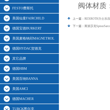
阀体材质
FESTO费斯托
美国仙童FAIRCHILD
上一篇：
REXROTH力士
下一篇：
斯派莎克SpiraxSa
德国宝德BURKERT
美国麦格纳邱MAGNETROL
德国HYDAC贺德克
其它品牌
德国HBM
美国百纳BANNA
美国AMCI
德国MACHER
TURCK图尔克