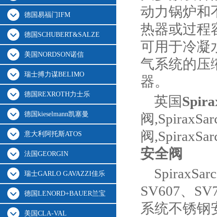
动力锅炉和
德国易福门IFM
热器或过程
德国SCHUBERT&SALZE
可用于冷凝
美国NORDSON诺信
气系统的压
瑞士搏力谋BELIMO
器。
德国REXROTH力士乐
英国
Spir
德国kieselmann凯塞曼
阀,SpiraxSa
阀,Spirax
意大利阿托斯ATOS
安全阀
法国GEORGIN
Spirax
瑞士GARLO GAVAZZI佳乐
SV607、S
德国LENORD+BAUER兰宝
系统不锈钢
美国CLA-VAL