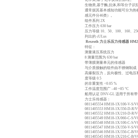
生物类,基于酶,抗体,和等分子识
通常据其基本感知功能可分为热敏
感元件分46类）。
组件系列 2X
工作压力 630 bar
压力等级 10、50、100、160、250、
列出的 cULus
Rexroth 力士乐压力传感器 HM2
特征：
测量液压系统压力
8 测量范围为 630 bar
带薄膜测量单元的传感器
与介质接触的组件由不锈钢制成
高爆裂压力，反向极性、过电压
度等级 0.5
的非重复性 <0.05 %
工作温度范围广 –40 +85 °C
船用认证 DNV-GL 适用于所
力士乐传感器：
0811405554 HM18-1X/100-V-S/V
0811405553 HM18-1X/350-D-R/V
0811405552 HM18-1X/210-D-R/V
0811405549 HM18-1X/060-C-S/V
0811405548 HM18-1X/100-C-S/V
0811405547 HM18-1X/350-V-S/V
0811405546 HM18-1X/350-C-B/V
0811405545 HM18-1X/210-C-B/V