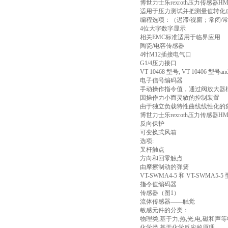
博世力士乐rexroth压力传感器HM20-
适用于压力测试并把测量值转化
编程选项：（迟滞/视窗；常闭
4位大字数字显示
相关EMC标准适用于临界应用
陶瓷/电容传感器
4针M12插接电气口
G1/4压力接口
VT 10468 型号, VT 10406 型号an
电子信号编码器
手动操作指令值，通过阀放大器
因操作力小而灵敏的控制装置
由于独立负载特性曲线线性化的
博世力士乐rexroth压力传感器HM20-
反向保护
可变换式风箱
选项:
叉杆触点
方向和回零触点
由摩擦制动的弹簧
VT-SWMA4-5 和 VT-SWMA5-5
指令值编码器
传感器（图1）
流体传感器——触觉
敏感元件的分类：
物理类,基于力,热,光,电,磁和声
化学类,基于化学反应的原理。