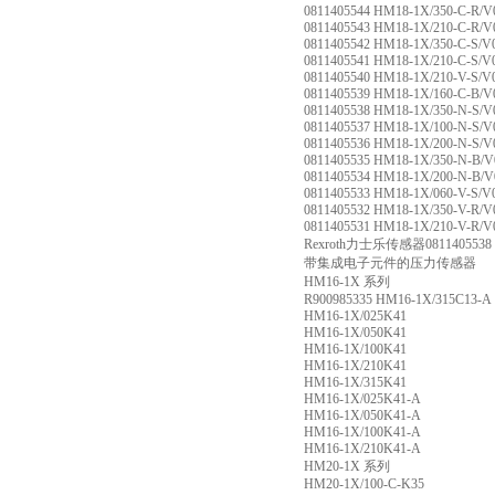
0811405544 HM18-1X/350-C-R/V
0811405543 HM18-1X/210-C-R/V
0811405542 HM18-1X/350-C-S/V
0811405541 HM18-1X/210-C-S/V
0811405540 HM18-1X/210-V-S/V
0811405539 HM18-1X/160-C-B/V
0811405538 HM18-1X/350-N-S/V
0811405537 HM18-1X/100-N-S/V
0811405536 HM18-1X/200-N-S/V
0811405535 HM18-1X/350-N-B/V
0811405534 HM18-1X/200-N-B/V
0811405533 HM18-1X/060-V-S/V
0811405532 HM18-1X/350-V-R/V
0811405531 HM18-1X/210-V-R/V
Rexroth力士乐传感器0811405538 H
带集成电子元件的压力传感器
HM16-1X 系列
R900985335 HM16-1X/315C13-A
HM16-1X/025K41
HM16-1X/050K41
HM16-1X/100K41
HM16-1X/210K41
HM16-1X/315K41
HM16-1X/025K41-A
HM16-1X/050K41-A
HM16-1X/100K41-A
HM16-1X/210K41-A
HM20-1X 系列
HM20-1X/100-C-K35