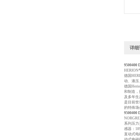
详细
9500400
HERIO
德国HE
动、液压
德国He
和制造，
及多年生
是目前世
的特殊场
9500400
NORGR
系列压力开
感器：18
直动式电磁
动式电磁阀