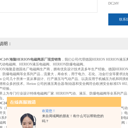
DC24V
联系
说明：
 DC24V
海隆HERION电磁阀原厂现货销售
，我们公司代理德国HERION HERION液压离
N气动电磁阀、HERION液压电磁阀、HERION防爆电磁阀。
RION海隆是德国名厂电磁阀生产商，拥有优良设计技术及多年生产经验。德国HERION
、防爆电磁阀等全系列产品，流量大，寿命长，用于电力、石化、冶金行业等要求比
rion 公司几十所来一直从事设计、行产液压与气动产品、以及应用于机械压力机和同类机
拥有众多的技术。Herion 公司的液压离合器/制动器和安全阀符合欧洲安全标准EN 6
产经验。
界上为专门行业设计特殊电磁阀厂家. HERION气动、液压、防爆电磁阀等全系列
合。
 DC24V
海隆HERION电磁阀原厂现货销售
EN（HERION）英国诺冠（德国海隆）压力开关：NORGREN（HERION）适用于气动
欢迎您！
关，NORGREN（HERION）小型圈液体系列：08系列，NORGREN（HERION）
来自局域网的朋友！有什么可以帮助您的
S系列，NORGREN（HERION）电子压力开关/探头：40D系列。HERION德国海隆电磁阀
吗？
阀：24011系列，HERION先导式软密封滑阀：97100系列，HERION先导式电磁阀：9
：96000系列，HERION间接式电磁先导滑阀：26200系列