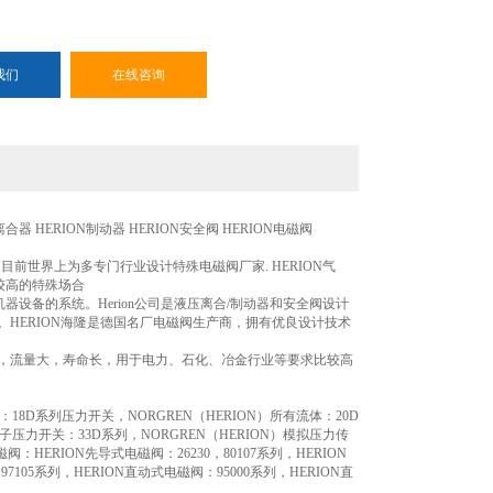
我们
在线咨询
合器 HERION制动器 HERION安全阀 HERION电磁阀
目前世界上为多专门行业设计特殊电磁阀厂家. HERION气
较高的特殊场合
器设备的系统。Herion公司是液压离合/制动器和安全阀设计
92。HERION海隆是德国名厂电磁阀生产商，拥有优良设计技术
产品，流量大，寿命长，用于电力、石化、冶金行业等要求比较高
：18D系列压力开关，NORGREN（HERION）所有流体：20D
电子压力开关：33D系列，NORGREN（HERION）模拟压力传
：HERION先导式电磁阀：26230，80107系列，HERION
7105系列，HERION直动式电磁阀：95000系列，HERION直