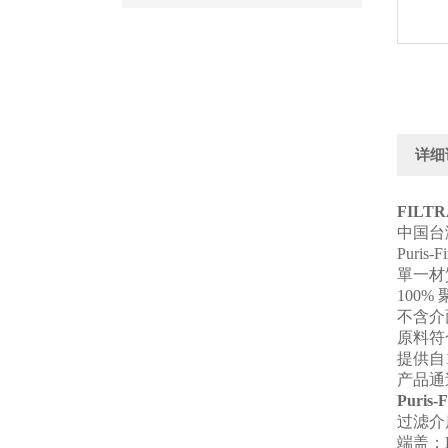
详细
FILT
中国台
Puri
單一材
100%
不含介
原料符
提供自
产品通
Puris
过滤介
端盖：