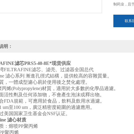
制药业，且
联系
说明：
RAFINE滤芯PRS5-40-8E*现货供应
湾FILTRAFINE滤芯、滤壳、过滤器全国总代
s-Fine 滤心系列 漸進孔徑式結構，提供較高的容雜質量
。
質，一體成型濾心易於使用後之焚化處理
。
 聚丙烯(Polypropylene)材質，適用於大多數的化學品過濾
。
面活性劑及任何添加物，不會產生泡沫或釋出物
。
合FDA規範，可應用於食品，飲料及飲用水過濾
。
1 um至100 um，廣泛精密度範圍的過濾應用
。
过美国国家卫生基金会NSF认证。
-Fine 滤心材质
质：熔喷PP聚丙烯
PP聚丙烯