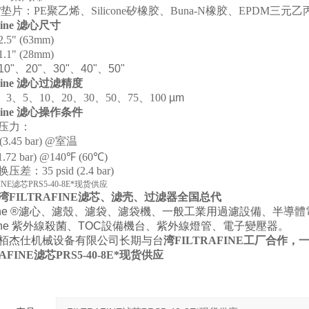
垫片：PE聚乙烯、Silicone矽橡胶、Buna-N橡胶、EPDM三元乙
-Fine 滤心尺寸
5" (63mm)
1" (28mm)
10
"
、
20
"
、
30
"
、
40
"
、
50"
-Fine 滤心过滤精度
、
3
、
5
、1
0
、
20
、
30
、
50
、
75
、
100
µm
-Fine 滤心操作条件
压力：
 (3.45 bar) @
室温
(1.72 bar) @140℉ (60℃)
差：35 psid (2.4 bar)
FINE滤芯PRS5-40-8E*现货供应
湾
FILTRAFINE滤芯
、滤壳、过滤器全国总代
trafine ®濾心、濾殼、濾袋、濾袋機、一般工業用過濾設備、
afine 紫外線殺菌、TOC設備機台、紫外線燈管、電子變壓器。
栢杰仕机械设备有限公司长期与台
湾FILTRAFINE工厂合作
RAFINE滤芯PRS5-40-8E*现货供应