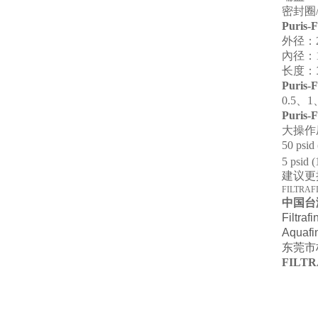
密封圈/
Puris
外径：2.
內径：1.
长度
：
Puris
0.5
、
1
Puris
大操作
50 psid
5 psid 
建议更换压
FILTRA
中国台
Fil
Aqu
东莞市
FILT