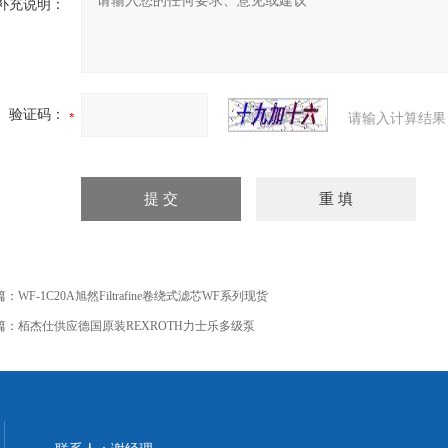
补充说明：
验证码：
请输入计算结果
篇：
WF-1C20A旭然Filtrafine卷绕式滤芯WF系列现货
篇：
栢杰仕供应德国原装REXROTH力士乐多级泵