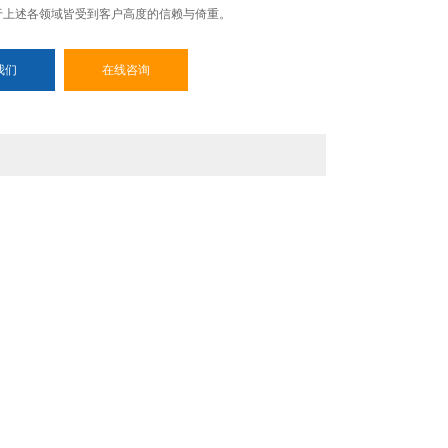
于上述各领域皆受到客户高度的信赖与倚重。
我们
在线咨询