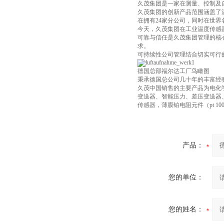
久茂集团是一家在测量、控制及
久茂集团的创新产品范围涵盖了
在拥有24家分公司，同时在世界
今天，久茂集团在工业温度传感
可靠与信任是久茂集团管理的核
求。
可持续性公司管理结合切实可行
德国总部福尔达工厂鸟瞰图
秉承德国总公司几十年的丰富经
久茂中国销售的主要产品为电化
变送器、智能压力、差压变送器
传感器，薄膜铂电阻元件（pt 100
产品：
您的单位：
您的姓名：